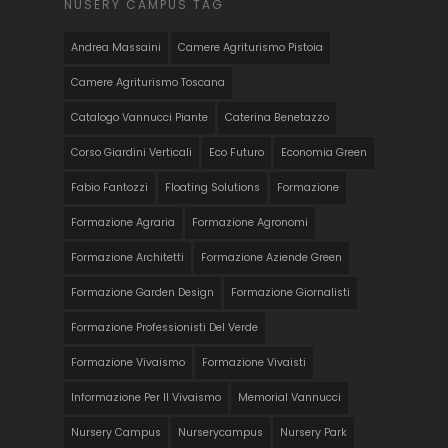
NUSERY CAMPUS TAG
Andrea Massaini
Camere Agriturismo Pistoia
Camere Agriturismo Toscana
Catalogo Vannucci Piante
Caterina Benetazzo
Corso Giardini Verticali
Eco Futuro
Economia Green
Fabio Fantozzi
Floating Solutions
Formazione
Formazione Agraria
Formazione Agronomi
Formazione Architetti
Formazione Aziende Green
Formazione Garden Design
Formazione Giornalisti
Formazione Professionisti Del Verde
Formazione Vivaismo
Formazione Vivaisti
Informazione Per Il Vivaismo
Memorial Vannucci
Nursery Campus
Nurserycampus
Nursery Park