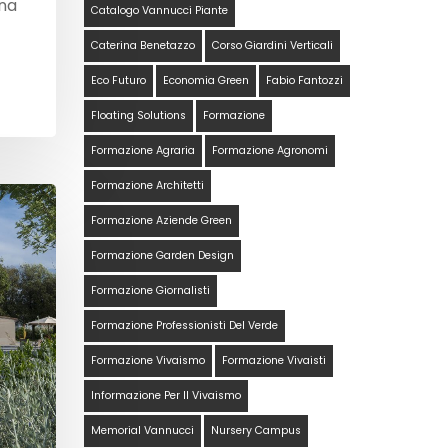
una
Catalogo Vannucci Piante
Caterina Benetazzo
Corso Giardini Verticali
Eco Futuro
Economia Green
Fabio Fantozzi
Floating Solutions
Formazione
Formazione Agraria
Formazione Agronomi
Formazione Architetti
Formazione Aziende Green
Formazione Garden Design
Formazione Giornalisti
Formazione Professionisti Del Verde
Formazione Vivaismo
Formazione Vivaisti
Informazione Per Il Vivaismo
Memorial Vannucci
Nursery Campus