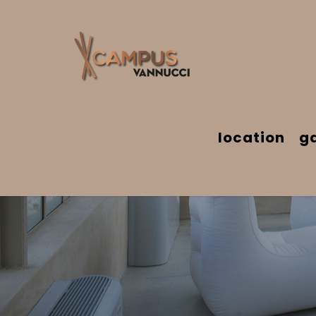
location
ga