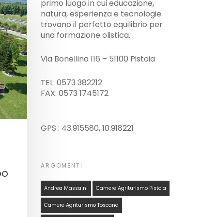
primo luogo in cui educazione,
natura, esperienza e tecnologie
trovano il perfetto equilibrio per
una formazione olistica.
Via Bonellina 116 – 51100 Pistoia
TEL: 0573 382212
FAX: 0573 1745172
GPS : 43.915580, 10.918221
ARGOMENTI
oo
Andrea Massaini
Camere Agriturismo Pistoia
Camere Agriturismo Toscana