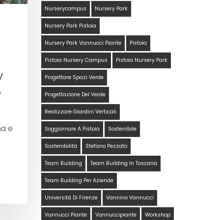
Nurserycampus
Nursery Park
Nursery Park Pistoia
Nursery Park Vannucci Piante
Pistoia
Pistoia Nursery Campus
Pistoia Nursery Park
y
Progettare Spazi Verde
o
Progettazione Del Verde
Realizzare Giardini Verticali
na e
Soggiornare A Pistoia
Sostenibile
Sostenibilità
Stefano Pezzato
Team Building
Team Building In Toscana
Team Building Per Aziende
Università Di Firenze
Vannino Vannucci
Vannucci Piante
Vannuccipiante
Workshop