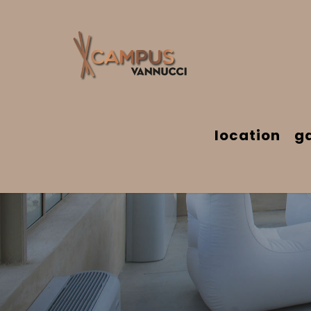
location
ga