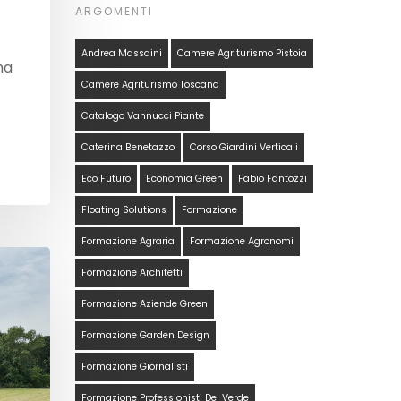
ARGOMENTI
Andrea Massaini
Camere Agriturismo Pistoia
ma
Camere Agriturismo Toscana
Catalogo Vannucci Piante
Caterina Benetazzo
Corso Giardini Verticali
Eco Futuro
Economia Green
Fabio Fantozzi
Floating Solutions
Formazione
Formazione Agraria
Formazione Agronomi
Formazione Architetti
Formazione Aziende Green
Formazione Garden Design
Formazione Giornalisti
Formazione Professionisti Del Verde