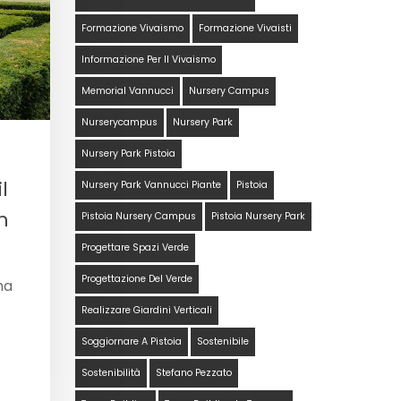
Formazione Vivaismo
Formazione Vivaisti
Informazione Per Il Vivaismo
Memorial Vannucci
Nursery Campus
Nurserycampus
Nursery Park
Nursery Park Pistoia
l
Nursery Park Vannucci Piante
Pistoia
n
Pistoia Nursery Campus
Pistoia Nursery Park
Progettare Spazi Verde
Progettazione Del Verde
ma
Realizzare Giardini Verticali
Soggiornare A Pistoia
Sostenibile
Sostenibilità
Stefano Pezzato