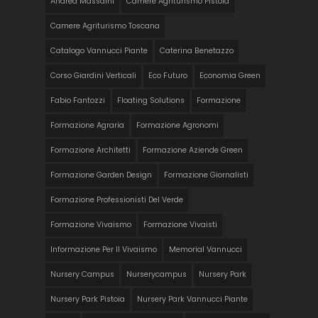
Andrea Massaini
Camere Agriturismo Pistoia
Camere Agriturismo Toscana
Catalogo Vannucci Piante
Caterina Benetazzo
Corso Giardini Verticali
Eco Futuro
Economia Green
Fabio Fantozzi
Floating Solutions
Formazione
Formazione Agraria
Formazione Agronomi
Formazione Architetti
Formazione Aziende Green
Formazione Garden Design
Formazione Giornalisti
Formazione Professionisti Del Verde
Formazione Vivaismo
Formazione Vivaisti
Informazione Per Il Vivaismo
Memorial Vannucci
Nursery Campus
Nurserycampus
Nursery Park
Nursery Park Pistoia
Nursery Park Vannucci Piante