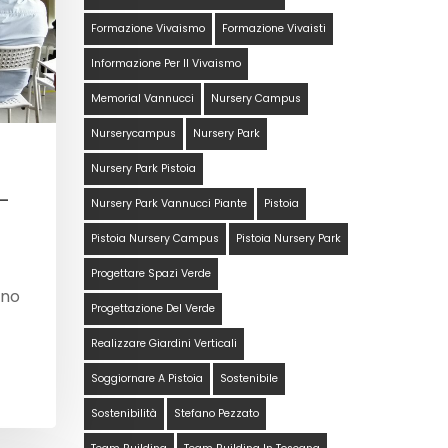
Formazione Vivaismo
Formazione Vivaisti
Informazione Per Il Vivaismo
Memorial Vannucci
Nursery Campus
Nurserycampus
Nursery Park
Nursery Park Pistoia
–
Nursery Park Vannucci Piante
Pistoia
Pistoia Nursery Campus
Pistoia Nursery Park
Progettare Spazi Verde
ono
Progettazione Del Verde
Realizzare Giardini Verticali
Soggiornare A Pistoia
Sostenibile
Sostenibilità
Stefano Pezzato