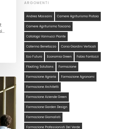
ARGOMENTI
Andrea Massaini
Camere Agriturismo Pistoia
t
Camere Agriturismo Toscana
si…
Catalogo Vannucci Piante
Caterina Benetazzo
Corso Giardini Verticali
Eco Futuro
Economia Green
Fabio Fantozzi
Floating Solutions
Formazione
Formazione Agraria
Formazione Agronomi
Formazione Architetti
Formazione Aziende Green
Formazione Garden Design
Formazione Giornalisti
Formazione Professionisti Del Verde