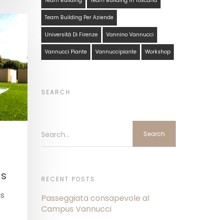
Team Building
Team Building In Toscana
Team Building Per Aziende
Università Di Firenze
Vannino Vannucci
Vannucci Piante
Vannuccipiante
Workshop
SEARCH
Search...
us
RECENT POSTS
us
Passeggiata consapevole al
Campus Vannucci