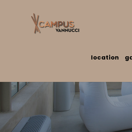
location
ga