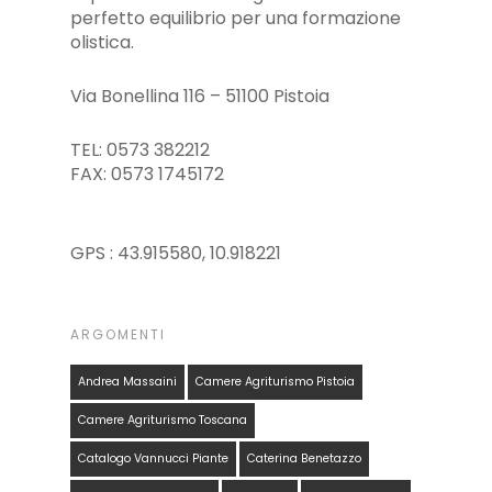
perfetto equilibrio per una formazione
olistica.
Via Bonellina 116 – 51100 Pistoia
TEL: 0573 382212
FAX: 0573 1745172
GPS : 43.915580, 10.918221
ARGOMENTI
Andrea Massaini
Camere Agriturismo Pistoia
Camere Agriturismo Toscana
Catalogo Vannucci Piante
Caterina Benetazzo