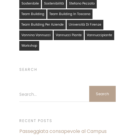
Sostenibile
Sostenibilità
Stefano Pezzato
Team Building
Team Building In Toscana
Team Building Per Aziende
Università Di Firenze
Vannino Vannucci
Vannucci Piante
Vannuccipiante
Workshop
SEARCH
Search...
RECENT POSTS
Passeggiata consapevole al Campus