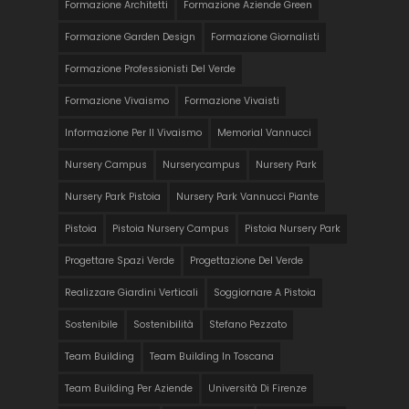
Formazione Architetti
Formazione Aziende Green
Formazione Garden Design
Formazione Giornalisti
Formazione Professionisti Del Verde
Formazione Vivaismo
Formazione Vivaisti
Informazione Per Il Vivaismo
Memorial Vannucci
Nursery Campus
Nurserycampus
Nursery Park
Nursery Park Pistoia
Nursery Park Vannucci Piante
Pistoia
Pistoia Nursery Campus
Pistoia Nursery Park
Progettare Spazi Verde
Progettazione Del Verde
Realizzare Giardini Verticali
Soggiornare A Pistoia
Sostenibile
Sostenibilità
Stefano Pezzato
Team Building
Team Building In Toscana
Team Building Per Aziende
Università Di Firenze