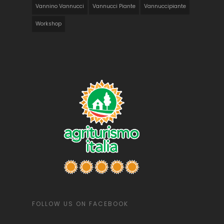
Vannino Vannucci
Vannucci Piante
Vannuccipiante
Workshop
FOLLOW US ON FACEBOOK