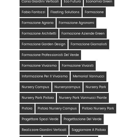
Corso Giardini Verticali
Eco Futuro
Economia Green
Fabio Fantozzi
Floating Solutions
Formazione
Formazione Agraria
Formazione Agronomi
Formazione Architetti
Formazione Aziende Green
Formazione Garden Design
Formazione Giornalisti
Formazione Professionisti Del Verde
Formazione Vivaismo
Formazione Vivaisti
Informazione Per Il Vivaismo
Memorial Vannucci
Nursery Campus
Nurserycampus
Nursery Park
Nursery Park Pistoia
Nursery Park Vannucci Piante
Pistoia
Pistoia Nursery Campus
Pistoia Nursery Park
Progettare Spazi Verde
Progettazione Del Verde
Realizzare Giardini Verticali
Soggiornare A Pistoia