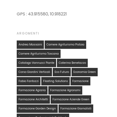
GPS : 43.915580, 10.918221
ARGOMENTI
Andrea Massaini
Camere Agriturismo Pistoia
Camere Agriturismo Toscana
Catalogo Vannucci Piante
Caterina Benetazzo
Corso Giardini Verticali
Eco Futuro
Economia Green
Fabio Fantozzi
Floating Solutions
Formazione
Formazione Agraria
Formazione Agronomi
Formazione Architetti
Formazione Aziende Green
Formazione Garden Design
Formazione Giornalisti