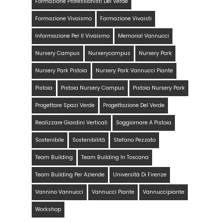
Formazione Professionisti Del Verde
Formazione Vivaismo
Formazione Vivaisti
Informazione Per Il Vivaismo
Memorial Vannucci
Nursery Campus
Nurserycampus
Nursery Park
Nursery Park Pistoia
Nursery Park Vannucci Piante
Pistoia
Pistoia Nursery Campus
Pistoia Nursery Park
Progettare Spazi Verde
Progettazione Del Verde
Realizzare Giardini Verticali
Soggiornare A Pistoia
Sostenibile
Sostenibilità
Stefano Pezzato
Team Building
Team Building In Toscana
Team Building Per Aziende
Università Di Firenze
Vannino Vannucci
Vannucci Piante
Vannuccipiante
Workshop