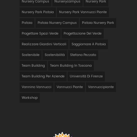
Nursery Campus
Nurserycampus
Nursery Park
Nursery Park Pistoia
Nursery Park Vannucci Piante
Pistoia
Pistoia Nursery Campus
Pistoia Nursery Park
Progettare Spazi Verde
Progettazione Del Verde
Realizzare Giardini Verticali
Soggiornare A Pistoia
Sostenibile
Sostenibilità
Stefano Pezzato
Team Building
Team Building In Toscana
Team Building Per Aziende
Università Di Firenze
Vannino Vannucci
Vannucci Piante
Vannuccipiante
Workshop