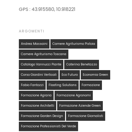
GPS : 43.915580, 10.918221
ARGOMENTI
Andrea Massaini
Camere Agriturismo Pistoia
Camere Agriturismo Toscana
Catalogo Vannucci Piante
Caterina Benetazzo
Corso Giardini Verticali
Eco Futuro
Economia Green
Fabio Fantozzi
Floating Solutions
Formazione
Formazione Agraria
Formazione Agronomi
Formazione Architetti
Formazione Aziende Green
Formazione Garden Design
Formazione Giornalisti
Formazione Professionisti Del Verde