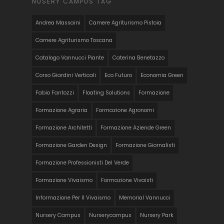
NUSERY CAMPUS TAG
Andrea Massaini
Camere Agriturismo Pistoia
Camere Agriturismo Toscana
Catalogo Vannucci Piante
Caterina Benetazzo
Corso Giardini Verticali
Eco Futuro
Economia Green
Fabio Fantozzi
Floating Solutions
Formazione
Formazione Agraria
Formazione Agronomi
Formazione Architetti
Formazione Aziende Green
Formazione Garden Design
Formazione Giornalisti
Formazione Professionisti Del Verde
Formazione Vivaismo
Formazione Vivaisti
Informazione Per Il Vivaismo
Memorial Vannucci
Nursery Campus
Nurserycampus
Nursery Park