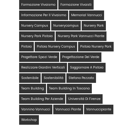
Formazione Vivaismo
Formazione Vivaisti
Informazione Per Il Vivaismo
Memorial Vannucci
Nursery Campus
Nurserycampus
Nursery Park
Nursery Park Pistoia
Nursery Park Vannucci Piante
Pistoia
Pistoia Nursery Campus
Pistoia Nursery Park
Progettare Spazi Verde
Progettazione Del Verde
Realizzare Giardini Verticali
Soggiornare A Pistoia
Sostenibile
Sostenibilità
Stefano Pezzato
Team Building
Team Building In Toscana
Team Building Per Aziende
Università Di Firenze
Vannino Vannucci
Vannucci Piante
Vannuccipiante
Workshop